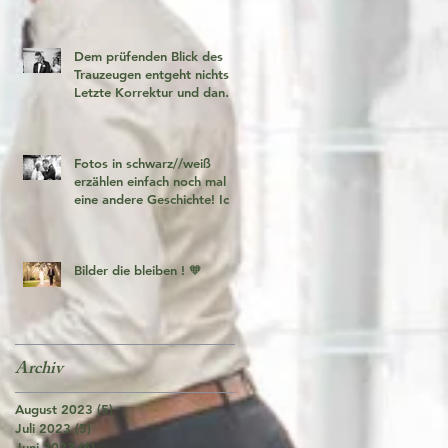
Dem prüfenden Blick des
Trauzeugen entgeht nichts!
Letzte Korrektur und dann
geht es los!
Fotos in schwarz//weiß
erzählen einfach noch mal
eine andere Geschichte! Ich
liebe es 🧡
Bilder die bleiben ! 🧡
Archiv
August 2023
(5)
5 Beiträge
Juli 2023
(5)
5 Beiträge
Juni 2023
(6)
6 Beiträge