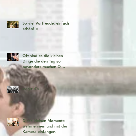
So viel Vorfreude, einfach
schön! ☀️
Oft sind es die kleinen
Dinge die den Tag so
besonders machen 🌻
Fotogeschichten zum
verlieben 🧡
so geht's !
Diese kleinen Momente
wahrnehmen und mit der
Kamera einfangen.