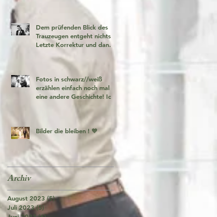
Dem prüfenden Blick des
Trauzeugen entgeht nichts!
Letzte Korrektur und dann
geht es los!
Fotos in schwarz//weiß
erzählen einfach noch mal
eine andere Geschichte! Ich
liebe es 🧡
Bilder die bleiben ! 🧡
Archiv
August 2023
(5)
5 Beiträge
Juli 2023
(5)
5 Beiträge
Juni 2023
(6)
6 Beiträge