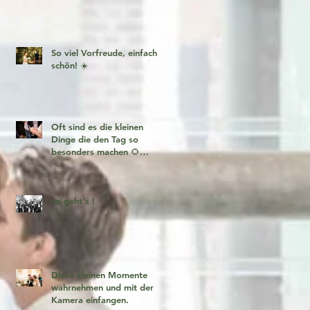
So viel Vorfreude, einfach
schön! ☀️
Oft sind es die kleinen
Dinge die den Tag so
besonders machen 🌻
Fotogeschichten zum
verlieben 🧡
so geht's !
Diese kleinen Momente
wahrnehmen und mit der
Kamera einfangen.