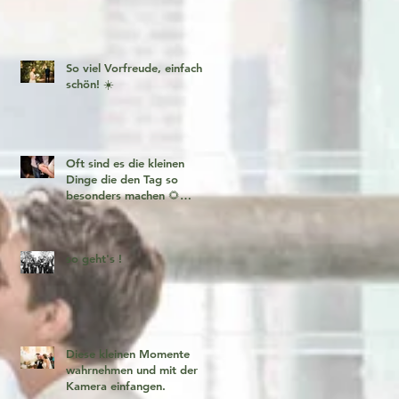
So viel Vorfreude, einfach
schön! ☀️
Oft sind es die kleinen
Dinge die den Tag so
besonders machen 🌻
Fotogeschichten zum
verlieben 🧡
so geht's !
Diese kleinen Momente
wahrnehmen und mit der
Kamera einfangen.