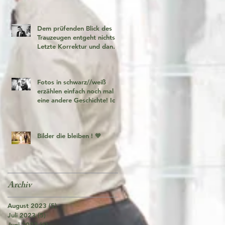
Dem prüfenden Blick des
Trauzeugen entgeht nichts!
Letzte Korrektur und dann
geht es los!
Fotos in schwarz//weiß
erzählen einfach noch mal
eine andere Geschichte! Ich
liebe es 🧡
Bilder die bleiben ! 🧡
Archiv
August 2023
(5)
5 Beiträge
Juli 2023
(5)
5 Beiträge
Juni 2023
(6)
6 Beiträge