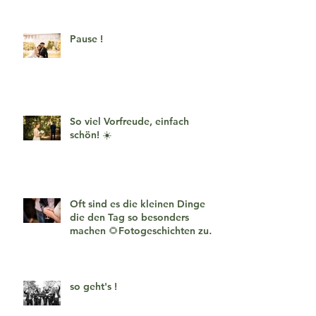
Pause !
So viel Vorfreude, einfach
schön! ☀️
Oft sind es die kleinen Dinge
die den Tag so besonders
machen 🌻Fotogeschichten zum
verlieben 🧡
so geht's !