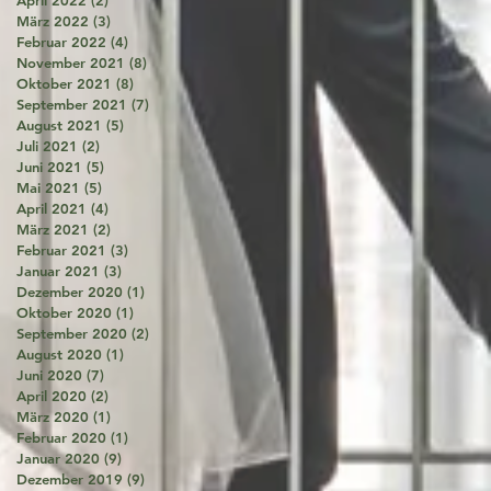
März 2022
(3)
3 Beiträge
Februar 2022
(4)
4 Beiträge
November 2021
(8)
8 Beiträge
Oktober 2021
(8)
8 Beiträge
September 2021
(7)
7 Beiträge
August 2021
(5)
5 Beiträge
Juli 2021
(2)
2 Beiträge
Juni 2021
(5)
5 Beiträge
Mai 2021
(5)
5 Beiträge
April 2021
(4)
4 Beiträge
März 2021
(2)
2 Beiträge
Februar 2021
(3)
3 Beiträge
Januar 2021
(3)
3 Beiträge
Dezember 2020
(1)
1 Beitrag
Oktober 2020
(1)
1 Beitrag
September 2020
(2)
2 Beiträge
August 2020
(1)
1 Beitrag
Juni 2020
(7)
7 Beiträge
April 2020
(2)
2 Beiträge
März 2020
(1)
1 Beitrag
Februar 2020
(1)
1 Beitrag
Januar 2020
(9)
9 Beiträge
Dezember 2019
(9)
9 Beiträge