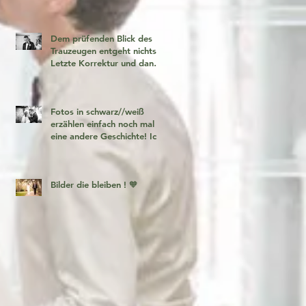
Dem prüfenden Blick des
Trauzeugen entgeht nichts!
Letzte Korrektur und dann
geht es los!
Fotos in schwarz//weiß
erzählen einfach noch mal
eine andere Geschichte! Ich
liebe es 🧡
Bilder die bleiben ! 🧡