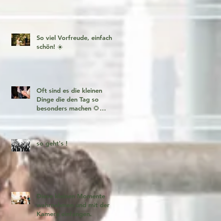
So viel Vorfreude, einfach
schön! ☀️
Oft sind es die kleinen
Dinge die den Tag so
besonders machen 🌻
Fotogeschichten zum
verlieben 🧡
so geht's !
Diese kleinen Momente
wahrnehmen und mit der
Kamera einfangen.