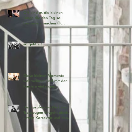
Oft sind es die kleinen
Dinge die den Tag so
besonders machen 🌻
Fotogeschichten zum
verlieben 🧡
so geht's !
Diese kleinen Momente
wahrnehmen und mit der
Kamera einfangen.
Dem prüfenden Blick des
Trauzeugen entgeht nichts!
Letzte Korrektur und dann
geht es los!