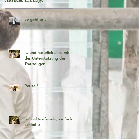
Aktuelle Einträge
so geht es ...
... und natürlich alles mit
der Unterstützung der
Trauzeugen!
Pause !
So viel Vorfreude, einfach
schön! ☀️