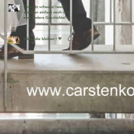
Fotos in schwarz//weiß
erzählen einfach noch mal
eine andere Geschichte! Ich
liebe es 🧡
Bilder die bleiben ! 🧡
Archiv