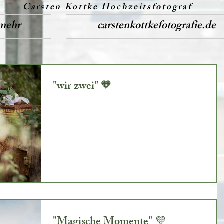
Carsten Kottke Hochzeitsfotograf
mehr
carstenkottkefotografie.de
"wir zwei" 🧡
"Magische Momente" 💜