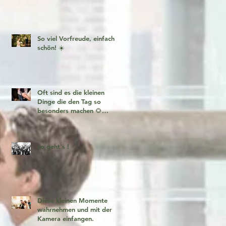
So viel Vorfreude, einfach
schön! ☀️
Oft sind es die kleinen
Dinge die den Tag so
besonders machen 🌻
Fotogeschichten zum
verlieben 🧡
so geht's !
Diese kleinen Momente
wahrnehmen und mit der
Kamera einfangen.