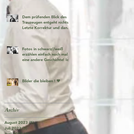
Dem prüfenden Blick des
Trauzeugen entgeht nichts!
Letzte Korrektur und dann
geht es los!
Fotos in schwarz//weiß
erzählen einfach noch mal
eine andere Geschichte! Ich
liebe es 🧡
Bilder die bleiben ! 🧡
Archiv
August 2023
(5)
5 Beiträge
Juli 2023
(5)
5 Beiträge
Juni 2023
(6)
6 Beiträge