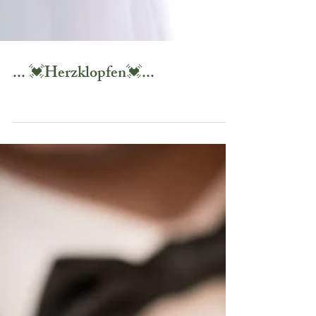
... 💓Herzklopfen💓...