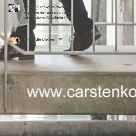
Fotos in schwarz//weiß
erzählen einfach noch mal
eine andere Geschichte! Ich
liebe es 🧡
Bilder die bleiben ! 🧡
Archiv