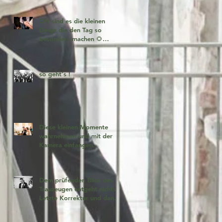
Oft sind es die kleinen
Dinge die den Tag so
besonders machen 🌻
Fotogeschichten zum
verlieben 🧡
so geht's !
Diese kleinen Momente
wahrnehmen und mit der
Kamera einfangen.
Dem prüfenden Blick des
Trauzeugen entgeht nichts!
Letzte Korrektur und dann
geht es los!