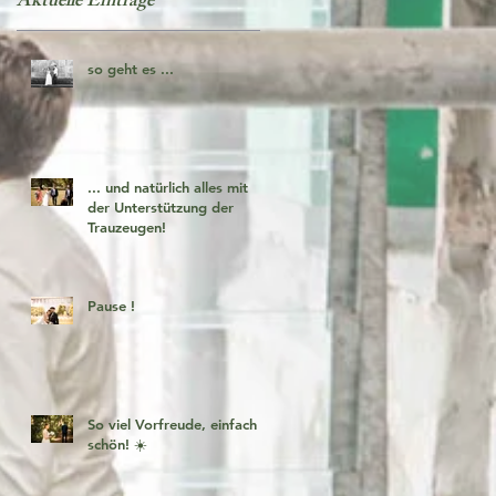
Aktuelle Einträge
so geht es ...
... und natürlich alles mit
der Unterstützung der
Trauzeugen!
Pause !
So viel Vorfreude, einfach
schön! ☀️