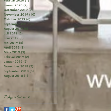
Februar 2020
(1)
1 Beitrag
Januar 2020
(9)
9 Beiträge
Dezember 2019
(9)
9 Beiträge
November 2019
(10)
10 Beiträge
Oktober 2019
(6)
6 Beiträge
September 2019
(8)
8 Beiträge
August 2019
(8)
8 Beiträge
Juli 2019
(6)
6 Beiträge
Juni 2019
(8)
8 Beiträge
Mai 2019
(4)
4 Beiträge
April 2019
(3)
3 Beiträge
März 2019
(3)
3 Beiträge
Februar 2019
(2)
2 Beiträge
Januar 2019
(2)
2 Beiträge
November 2018
(2)
2 Beiträge
September 2018
(5)
5 Beiträge
August 2018
(1)
1 Beitrag
Folgen Sie uns!