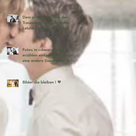
Dem prüfenden Blick des
Trauzeugen entgeht nichts!
Letzte Korrektur und dann
geht es los!
Fotos in schwarz//weiß
erzählen einfach noch mal
eine andere Geschichte! Ich
liebe es 🧡
Bilder die bleiben ! 🧡