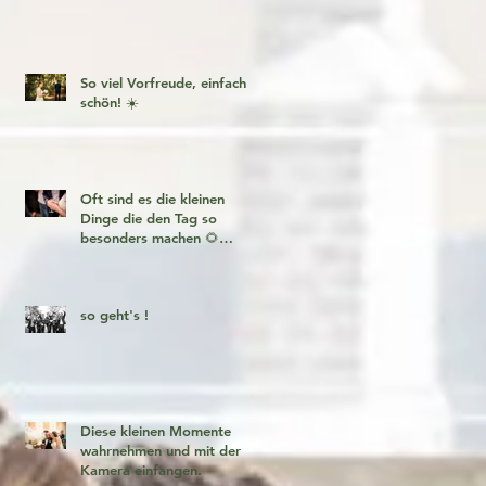
So viel Vorfreude, einfach
schön! ☀️
Oft sind es die kleinen
Dinge die den Tag so
besonders machen 🌻
Fotogeschichten zum
verlieben 🧡
so geht's !
Diese kleinen Momente
wahrnehmen und mit der
Kamera einfangen.