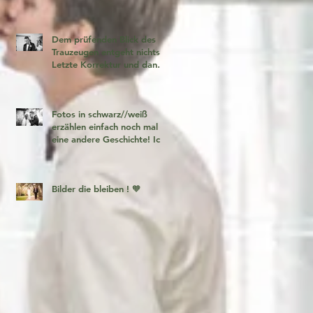
Dem prüfenden Blick des
Trauzeugen entgeht nichts!
Letzte Korrektur und dann
geht es los!
Fotos in schwarz//weiß
erzählen einfach noch mal
eine andere Geschichte! Ich
liebe es 🧡
Bilder die bleiben ! 🧡