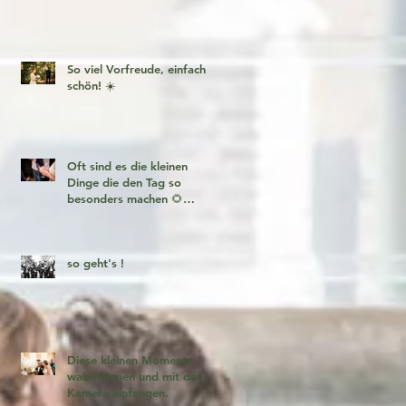
So viel Vorfreude, einfach
schön! ☀️
Oft sind es die kleinen
Dinge die den Tag so
besonders machen 🌻
Fotogeschichten zum
verlieben 🧡
so geht's !
Diese kleinen Momente
wahrnehmen und mit der
Kamera einfangen.