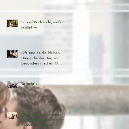
So viel Vorfreude, einfach
schön! ☀️
Oft sind es die kleinen
Dinge die den Tag so
besonders machen 🌻
Fotogeschichten zum
verlieben 🧡
so geht's !
Diese kleinen Momente
wahrnehmen und mit der
Kamera einfangen.