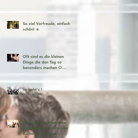
So viel Vorfreude, einfach
schön! ☀️
Oft sind es die kleinen
Dinge die den Tag so
besonders machen 🌻
Fotogeschichten zum
verlieben 🧡
so geht's !
Diese kleinen Momente
wahrnehmen und mit der
Kamera einfangen.