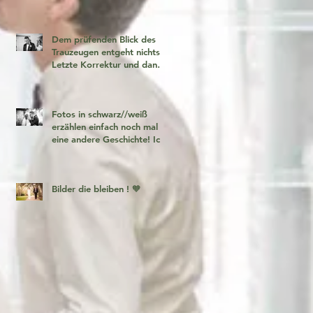
Dem prüfenden Blick des
Trauzeugen entgeht nichts!
Letzte Korrektur und dann
geht es los!
Fotos in schwarz//weiß
erzählen einfach noch mal
eine andere Geschichte! Ich
liebe es 🧡
Bilder die bleiben ! 🧡