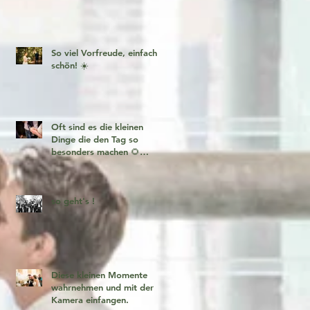
So viel Vorfreude, einfach
schön! ☀️
Oft sind es die kleinen
Dinge die den Tag so
besonders machen 🌻
Fotogeschichten zum
verlieben 🧡
so geht's !
Diese kleinen Momente
wahrnehmen und mit der
Kamera einfangen.