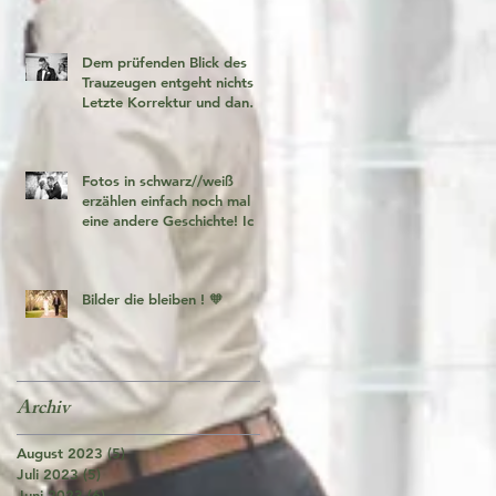
Dem prüfenden Blick des
Trauzeugen entgeht nichts!
Letzte Korrektur und dann
geht es los!
Fotos in schwarz//weiß
erzählen einfach noch mal
eine andere Geschichte! Ich
liebe es 🧡
Bilder die bleiben ! 🧡
Archiv
August 2023
(5)
5 Beiträge
Juli 2023
(5)
5 Beiträge
Juni 2023
(6)
6 Beiträge