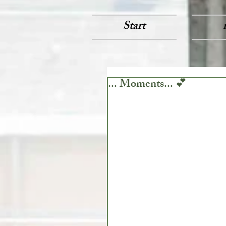
Start
... Moments... 💕