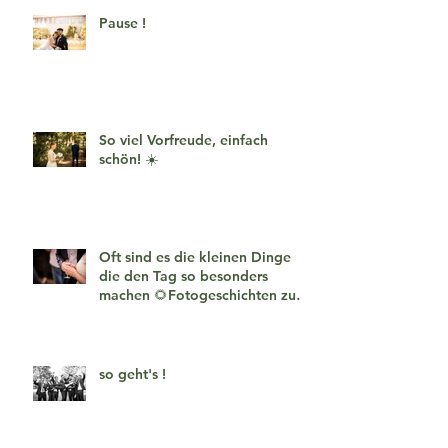
Pause !
So viel Vorfreude, einfach
schön! ☀️
Oft sind es die kleinen Dinge
die den Tag so besonders
machen 🌻Fotogeschichten zum
verlieben 🧡
so geht's !