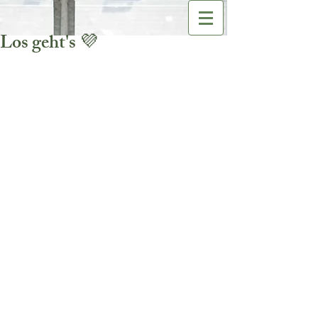
Los geht's 💜