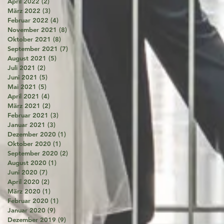
April 2022
(2)
2 Beiträge
März 2022
(3)
3 Beiträge
Februar 2022
(4)
4 Beiträge
November 2021
(8)
8 Beiträge
Oktober 2021
(8)
8 Beiträge
September 2021
(7)
7 Beiträge
August 2021
(5)
5 Beiträge
Juli 2021
(2)
2 Beiträge
Juni 2021
(5)
5 Beiträge
Mai 2021
(5)
5 Beiträge
April 2021
(4)
4 Beiträge
März 2021
(2)
2 Beiträge
Februar 2021
(3)
3 Beiträge
Januar 2021
(3)
3 Beiträge
Dezember 2020
(1)
1 Beitrag
Oktober 2020
(1)
1 Beitrag
September 2020
(2)
2 Beiträge
August 2020
(1)
1 Beitrag
Juni 2020
(7)
7 Beiträge
April 2020
(2)
2 Beiträge
März 2020
(1)
1 Beitrag
Februar 2020
(1)
1 Beitrag
Januar 2020
(9)
9 Beiträge
Dezember 2019
(9)
9 Beiträge