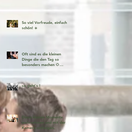
So viel Vorfreude, einfach
schön! ☀️
Oft sind es die kleinen
Dinge die den Tag so
besonders machen 🌻
Fotogeschichten zum
verlieben 🧡
so geht's !
Diese kleinen Momente
wahrnehmen und mit der
Kamera einfangen.