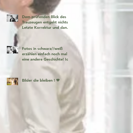
Dem prüfenden Blick des
Trauzeugen entgeht nichts!
Letzte Korrektur und dann
geht es los!
Fotos in schwarz//weiß
erzählen einfach noch mal
eine andere Geschichte! Ich
liebe es 🧡
Bilder die bleiben ! 🧡