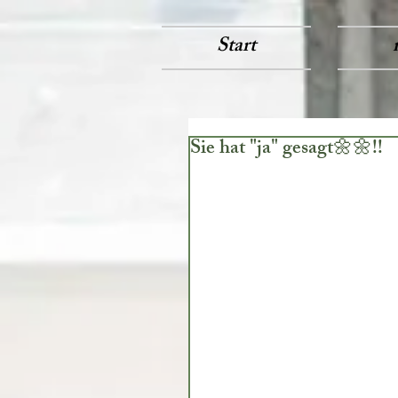
Start
Sie hat "ja" gesagt🌼🌼!!