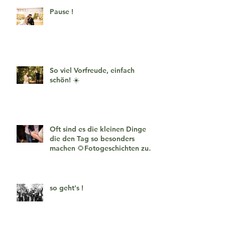
Pause !
So viel Vorfreude, einfach
schön! ☀️
Oft sind es die kleinen Dinge
die den Tag so besonders
machen 🌻Fotogeschichten zum
verlieben 🧡
so geht's !