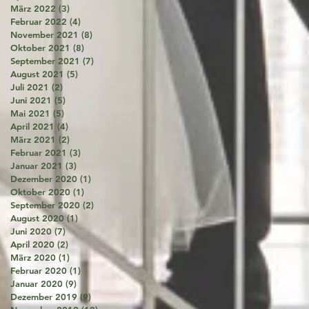
März 2022
(3)
3 Beiträge
Februar 2022
(4)
4 Beiträge
November 2021
(8)
8 Beiträge
Oktober 2021
(8)
8 Beiträge
September 2021
(7)
7 Beiträge
August 2021
(5)
5 Beiträge
Juli 2021
(2)
2 Beiträge
Juni 2021
(5)
5 Beiträge
Mai 2021
(5)
5 Beiträge
April 2021
(4)
4 Beiträge
März 2021
(2)
2 Beiträge
Februar 2021
(3)
3 Beiträge
Januar 2021
(3)
3 Beiträge
Dezember 2020
(1)
1 Beitrag
Oktober 2020
(1)
1 Beitrag
September 2020
(2)
2 Beiträge
August 2020
(1)
1 Beitrag
Juni 2020
(7)
7 Beiträge
April 2020
(2)
2 Beiträge
März 2020
(1)
1 Beitrag
Februar 2020
(1)
1 Beitrag
Januar 2020
(9)
9 Beiträge
Dezember 2019
(9)
9 Beiträge