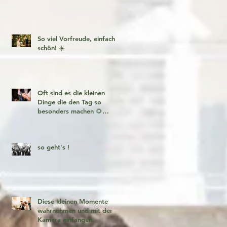
So viel Vorfreude, einfach
schön! ☀️
Oft sind es die kleinen
Dinge die den Tag so
besonders machen 🌻
Fotogeschichten zum
verlieben 🧡
so geht's !
Diese kleinen Momente
wahrnehmen und mit der
Kamera einfangen.