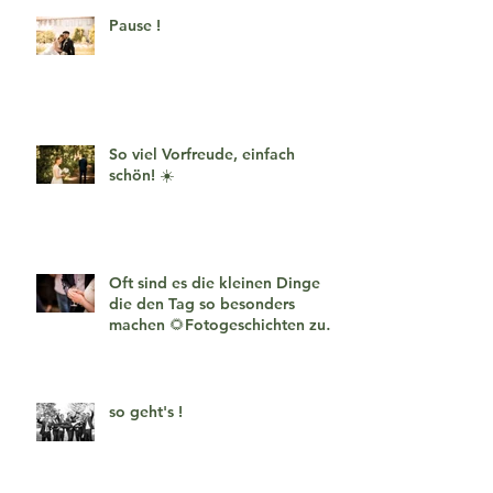
Pause !
So viel Vorfreude, einfach
schön! ☀️
Oft sind es die kleinen Dinge
die den Tag so besonders
machen 🌻Fotogeschichten zum
verlieben 🧡
so geht's !